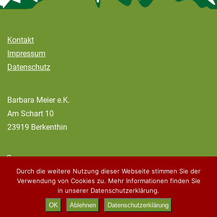
Kontakt
Impressum
Datenschutz
Barbara Meier e.K.
Am Schart 10
23919 Berkenthin
04544 – 312
Durch die weitere Nutzung dieser Webseite stimmen Sie der
info
@
dekanalkieker.de
Verwendung von Cookies zu. Mehr Informationen finden Sie
in unserer Datenschutzerklärung.
OK
Ablehnen
Datenschutzerklärung