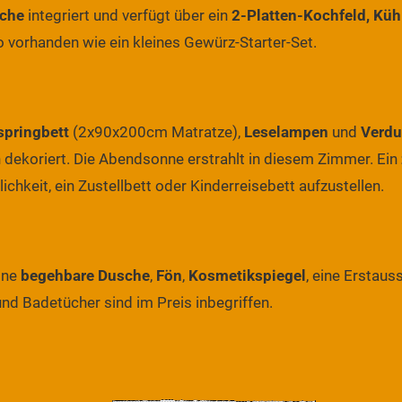
che
integriert und verfügt über ein
2-Platten-Kochfeld, Küh
o vorhanden wie ein kleines Gewürz-Starter-Set.
springbett
(2x90x200cm Matratze),
Leselampen
und
Verdu
 dekoriert. Die Abendsonne erstrahlt in diesem Zimmer. Ein
chkeit, ein Zustellbett oder Kinderreisebett aufzustellen.
ine
begehbare Dusche
,
Fön
,
Kosmetikspiegel
, eine Erstau
nd Badetücher sind im Preis inbegriffen.