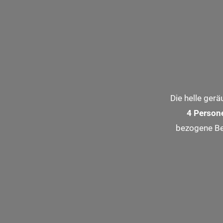
Zum
Inhalt
springen
Die helle ger
4 Person
bezogene Be